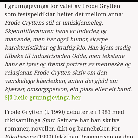
I grunngjevinga for valet av Frode Grytten
som festspeldiktar heiter det mellom anna:
Frode Gryttens stil er umiskjenneleg.
Skjønnlitteraturen hans er inderleg og
manande, men har også humor, skarpe
karakteristikkar og kraftig klo. Han kjem stadig
tilbake til industristaden Odda, men tekstane
hans er først og fremst portrett av menneske og
relasjonar. Frode Grytten skriv om den
vanskelege kjærleiken, anten det gjeld ein
kjærast, omsorgsperson, ein plass eller eit band.
Sjå heile grunngjevinga her
Frode Grytten (f. 1960) debuterte i 1983 med
diktsamlinga
Start
. Seinare har han skrive
romaner, noveller, dikt og barnebøker. For
Bikubesong
(1999) fekk han Brageprisen og den