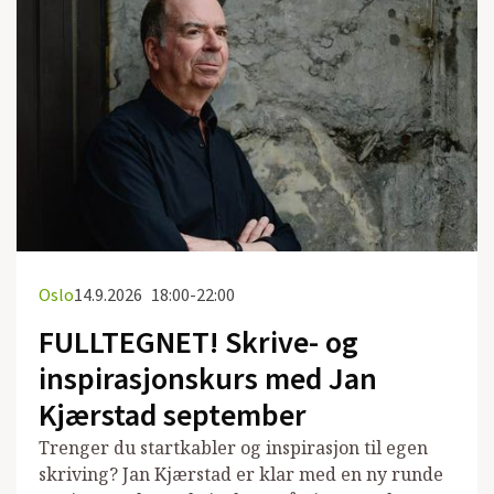
Oslo
14.9.2026
18:00-22:00
FULLTEGNET! Skrive- og
inspirasjonskurs med Jan
Kjærstad september
Trenger du startkabler og inspirasjon til egen
skriving? Jan Kjærstad er klar med en ny runde