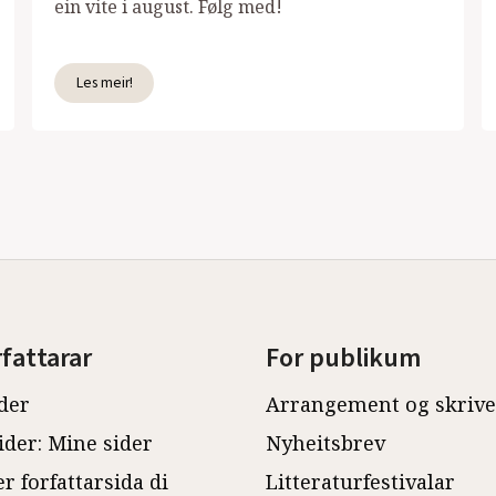
ein vite i august. Følg med!
Les meir!
rfattarar
For publikum
der
Arrangement og skriv
ider: Mine sider
Nyheitsbrev
r forfattarsida di
Litteraturfestivalar