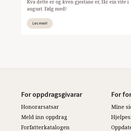
Kva dette er og kven gjestane er, får ein vite i
august. Følg med!
Les meir!
For oppdragsgivarar
For fo
Honorarsatsar
Mine si
Meld inn oppdrag
Hjelpes
Forfatterkatalogen
Oppdate