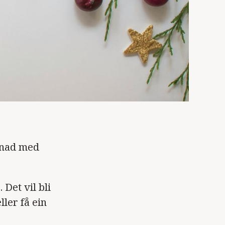
knad med
 Det vil bli
ller få ein