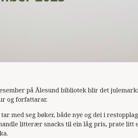
esember på Ålesund bibliotek blir det julemar
ur og forfattarar.
tar med seg bøker, både nye og dei i restopplag.
handle litterær snacks til ein låg pris, prate litt e
ka.