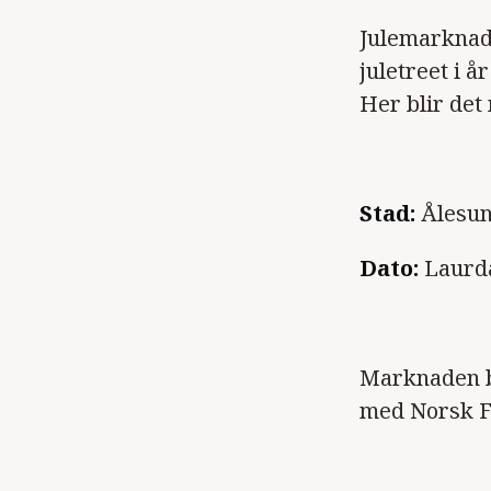
Julemarknade
juletreet i å
Her blir det
Stad:
Ålesun
Dato:
Laurda
Marknaden bl
med Norsk F