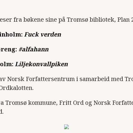
eser fra bøkene sine på Tromsø bibliotek, Plan 2,
inholm:
Fuck verden
oreng:
#alfahann
olm:
Liljekonvallpiken
av Norsk Forfattersentrum i samarbeid med T
 Ordkalotten.
fra Tromsø kommune, Fritt Ord og Norsk Forfat
d.