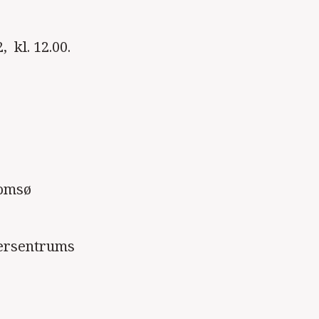
 kl. 12.00.
romsø
tersentrums