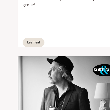
grøne!
Les meir!