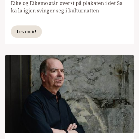
Eike og Eikemo står øverst på plakaten i det Sa
ka la igjen svinger seg i kulturnatten
Les meir!