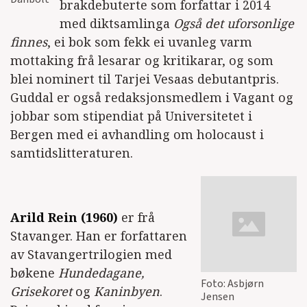
brakdebuterte som forfattar i 2014
med diktsamlinga
Også det uforsonlige
finnes
, ei bok som fekk ei uvanleg varm
mottaking frå lesarar og kritikarar, og som
blei nominert til Tarjei Vesaas debutantpris.
Guddal er også redaksjonsmedlem i Vagant og
jobbar som stipendiat på Universitetet i
Bergen med ei avhandling om holocaust i
samtidslitteraturen.
Arild Rein (1960)
er frå
Stavanger. Han er forfattaren
av Stavangertrilogien med
bøkene
Hundedagane,
Foto: Asbjørn
Grisekoret
og
Kaninbyen
.
Jensen