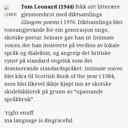
Tom Leonard (1944)
fekk sitt litterære
gjennombrot med diktsamlinga
(1984)
Glasgow poems
i 1976. Diktsamlinga blei
toneangjevande for ein generasjon unge,
skotske poetar. Seinare gav han ut
Intimate
voices,
der han insisterte på verdien av lokale
språk og dialektar, og angreip det britiske
synet på standard engelsk som det
dominerande standardspråket.
Intimate voices
blei kåra til Scottish Book of the year i 1984,
men blei likevel ikkje kjøpt inn av skotske
skulebibliotek på grunn av “upassande
språkbruk”.
‘right enuff
ma language is disgraceful