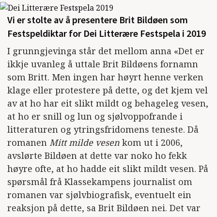
Vi er stolte av å presentere Brit Bildøen som
Festspeldiktar for Dei Litterære Festspela i 2019
I grunngjevinga står det mellom anna «Det er
ikkje uvanleg å uttale Brit Bildøens fornamn
som Britt. Men ingen har høyrt henne verken
klage eller protestere på dette, og det kjem vel
av at ho har eit slikt mildt og behageleg vesen,
at ho er snill og lun og sjølvoppofrande i
litteraturen og ytringsfridomens teneste. Då
romanen
Mitt milde vesen
kom ut i 2006,
avslørte Bildøen at dette var noko ho fekk
høyre ofte, at ho hadde eit slikt mildt vesen. På
spørsmål frå Klassekampens journalist om
romanen var sjølvbiografisk, eventuelt ein
reaksjon på dette, sa Brit Bildøen nei. Det var