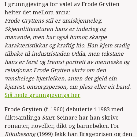
I grunngjevinga for valet av Frode Grytten
heiter det mellom anna:
Frode Gryttens stil er umiskjenneleg.
Skjønnlitteraturen hans er inderleg og
manande, men har også humor, skarpe
karakteristikkar og kraftig klo. Han kjem stadig
tilbake til industristaden Odda, men tekstane
hans er først og fremst portrett av menneske og
relasjonar. Frode Grytten skriv om den
vanskelege kjærleiken, anten det gjeld ein
kjærast, omsorgsperson, ein plass eller eit band.
Sjå heile grunngjevinga her
Frode Grytten (f. 1960) debuterte i 1983 med
diktsamlinga
Start
. Seinare har han skrive
romaner, noveller, dikt og barnebøker. For
Bikubesong
(1999) fekk han Brageprisen og den