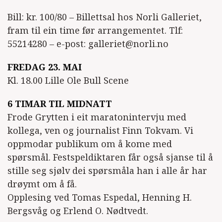
Bill: kr. 100/80 – Billettsal hos Norli Galleriet,
fram til ein time før arrangementet. Tlf:
55214280 – e-post: galleriet@norli.no
FREDAG 23. MAI
Kl. 18.00 Lille Ole Bull Scene
6 TIMAR TIL MIDNATT
Frode Grytten i eit maratonintervju med
kollega, ven og journalist Finn Tokvam. Vi
oppmodar publikum om å kome med
spørsmål. Festspeldiktaren får også sjanse til å
stille seg sjølv dei spørsmåla han i alle år har
drøymt om å få.
Opplesing ved Tomas Espedal, Henning H.
Bergsvåg og Erlend O. Nødtvedt.