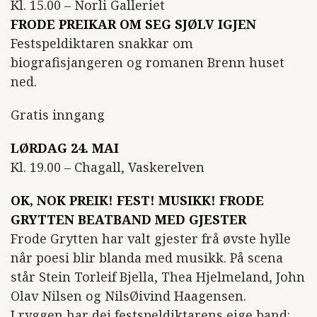
Kl. 15.00 – Norli Galleriet
FRODE PREIKAR OM SEG SJØLV IGJEN
Festspeldiktaren snakkar om
biografisjangeren og romanen Brenn huset
ned.
Gratis inngang
LØRDAG 24. MAI
Kl. 19.00 – Chagall, Vaskerelven
OK, NOK PREIK! FEST! MUSIKK! FRODE
GRYTTEN BEATBAND MED GJESTER
Frode Grytten har valt gjester frå øvste hylle
når poesi blir blanda med musikk. På scena
står Stein Torleif Bjella, Thea Hjelmeland, John
Olav Nilsen og NilsØivind Haagensen.
I ryggen har dei festspeldiktarens eige band: