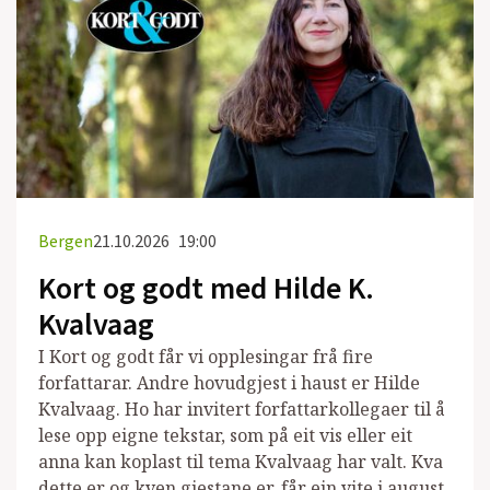
Bergen
21.10.2026
19:00
Kort og godt med Hilde K.
Kvalvaag
I Kort og godt får vi opplesingar frå fire
forfattarar. Andre hovudgjest i haust er Hilde
Kvalvaag. Ho har invitert forfattarkollegaer til å
lese opp eigne tekstar, som på eit vis eller eit
anna kan koplast til tema Kvalvaag har valt. Kva
dette er og kven gjestane er, får ein vite i august.