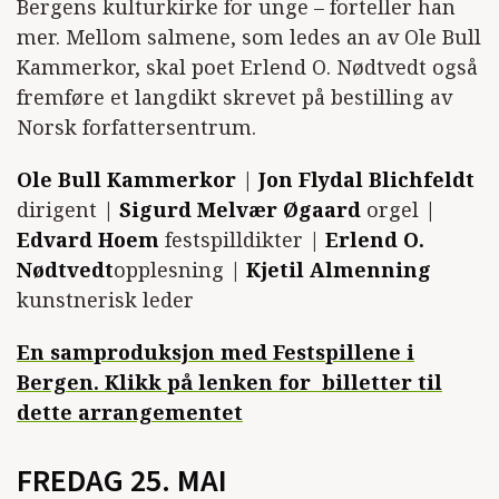
Bergens kulturkirke for unge – forteller han
mer. Mellom salmene, som ledes an av Ole Bull
Kammerkor, skal poet Erlend O. Nødtvedt også
fremføre et langdikt skrevet på bestilling av
Norsk forfattersentrum.
Ole Bull Kammerkor
|
Jon Flydal Blichfeldt
dirigent |
Sigurd Melvær Øgaard
orgel |
Edvard Hoem
festspilldikter |
Erlend O.
Nødtvedt
opplesning |
Kjetil Almenning
kunstnerisk leder
En samproduksjon med Festspillene i
Bergen. Klikk på lenken for billetter til
dette arrangementet
FREDAG 25. MAI