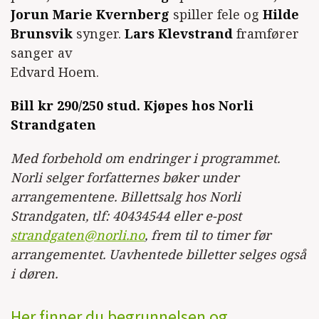
Jorun Marie Kvernberg
spiller fele og
Hilde
Brunsvik
synger.
Lars Klevstrand
framfører
sanger av
Edvard Hoem.
Bill kr 290/250 stud. Kjøpes hos Norli
Strandgaten
Med forbehold om endringer i programmet.
Norli selger forfatternes bøker under
arrangementene. Billettsalg hos Norli
Strandgaten, tlf: 40434544 eller e-post
strandgaten@norli.no
, frem til to timer før
arrangementet. Uavhentede billetter selges også
i døren.
Her finner du begrunnelsen og