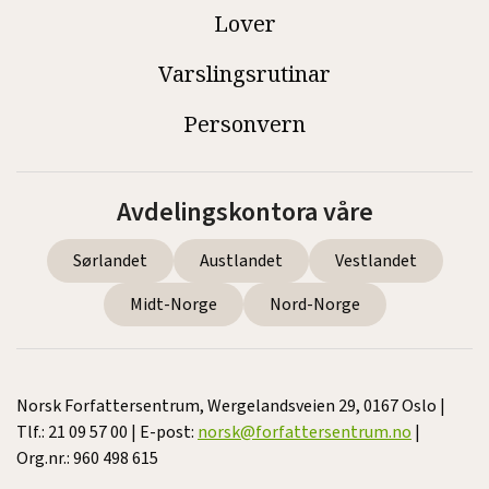
Lover
Varslingsrutinar
Personvern
Avdelingskontora våre
Sørlandet
Austlandet
Vestlandet
Midt-Norge
Nord-Norge
Norsk Forfattersentrum, Wergelandsveien 29, 0167 Oslo |
Tlf.: 21 09 57 00 | E-post:
norsk@forfattersentrum.no
|
Org.nr.: 960 498 615