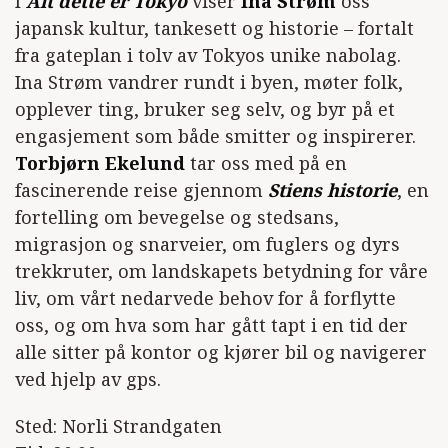
I
Alt dette er Tokyo
viser
Ina Strøm
oss
japansk kultur, tankesett og historie – fortalt
fra gateplan i tolv av Tokyos unike nabolag.
Ina Strøm vandrer rundt i byen, møter folk,
opplever ting, bruker seg selv, og byr på et
engasjement som både smitter og inspirerer.
Torbjørn Ekelund
tar oss med på en
fascinerende reise gjennom
Stiens historie
, en
fortelling om bevegelse og stedsans,
migrasjon og snarveier, om fuglers og dyrs
trekkruter, om landskapets betydning for våre
liv, om vårt nedarvede behov for å forflytte
oss, og om hva som har gått tapt i en tid der
alle sitter på kontor og kjører bil og navigerer
ved hjelp av gps.
Sted: Norli Strandgaten