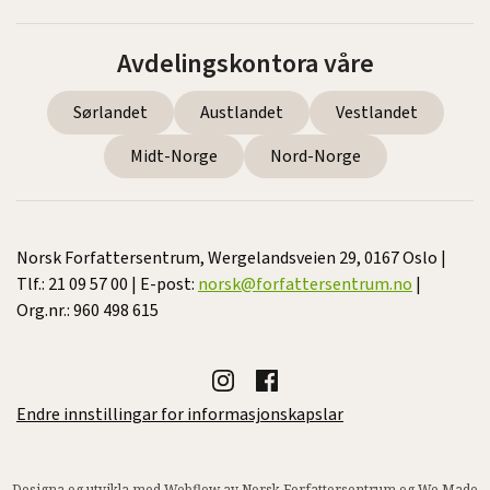
Avdelingskontora våre
Sørlandet
Austlandet
Vestlandet
Midt-Norge
Nord-Norge
Norsk Forfattersentrum, Wergelandsveien 29, 0167 Oslo |
Tlf.: 21 09 57 00 | E-post:
norsk@forfattersentrum.no
|
Org.nr.: 960 498 615
Endre innstillingar for informasjonskapslar
Designa og utvikla med Webflow av Norsk Forfattersentrum og
We Made