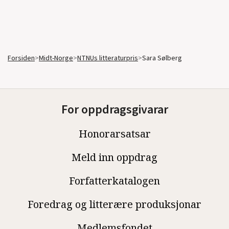
Forsiden
>
Midt-Norge
>
NTNUs litteraturpris
>
Sara Sølberg
For oppdragsgivarar
Honorarsatsar
Meld inn oppdrag
Forfatterkatalogen
Foredrag og litterære produksjonar
Medlemsfondet