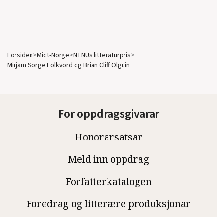
Forsiden
>
Midt-Norge
>
NTNUs litteraturpris
>
Mirjam Sorge Folkvord og Brian Cliff Olguin
For oppdragsgivarar
Honorarsatsar
Meld inn oppdrag
Forfatterkatalogen
Foredrag og litterære produksjonar