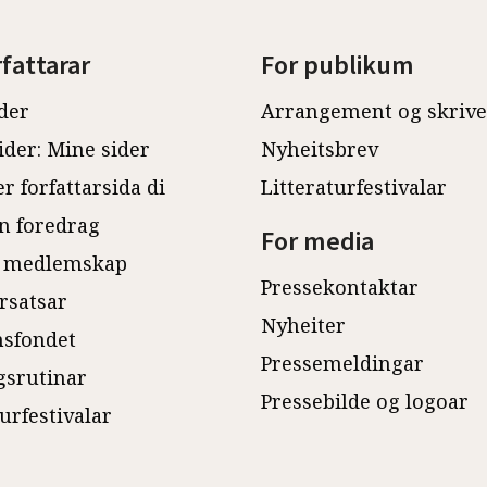
rfattarar
For publikum
der
Arrangement og skriv
ider: Mine sider
Nyheitsbrev
r forfattarsida di
Litteraturfestivalar
n foredrag
For media
 medlemskap
Pressekontaktar
rsatsar
Nyheiter
sfondet
Pressemeldingar
gsrutinar
Pressebilde og logoar
turfestivalar