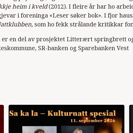
kkje heim i kveld
(2012). I fleire år har ho arbe
gjevar i foreninga «Leser søker bok». I fjor hau
attklubben,
som ho fekk strålande kritikkar for
r en del av prosjektet Litterært springbrett og
lkeskommune, SR-banken og Sparebanken Vest