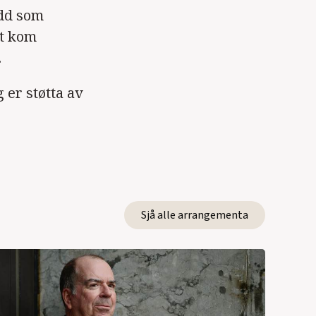
idd som
st kom
.
 er støtta av
Sjå alle arrangementa