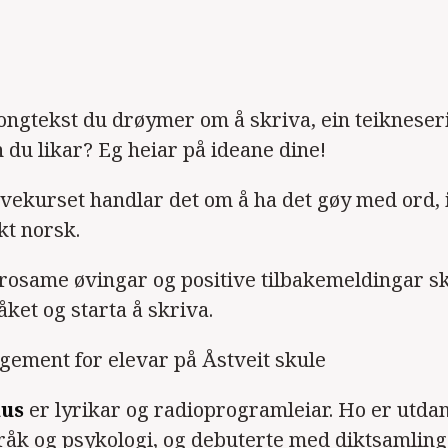
ongtekst du drøymer om å skriva, ein teikneserie
n du likar? Eg heiar på ideane dine!
ivekurset handlar det om å ha det gøy med ord, 
kt norsk.
osame øvingar og positive tilbakemeldingar sk
åket og starta å skriva.
ement for elevar på Åstveit skule
us
er lyrikar og radioprogramleiar. Ho er utda
språk og psykologi, og debuterte med diktsamlin