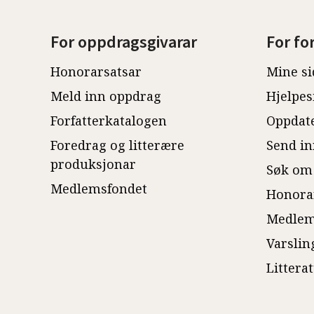
For oppdragsgivarar
For fo
Honorarsatsar
Mine si
Meld inn oppdrag
Hjelpes
Forfatterkatalogen
Oppdate
Foredrag og litterære
Send in
produksjonar
Søk om
Medlemsfondet
Honora
Medlem
Varslin
Littera