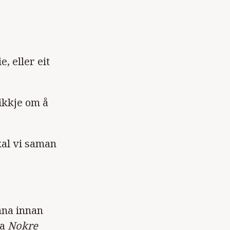
, eller eit
ikkje om å
al vi saman
nna innan
ga
Nokre