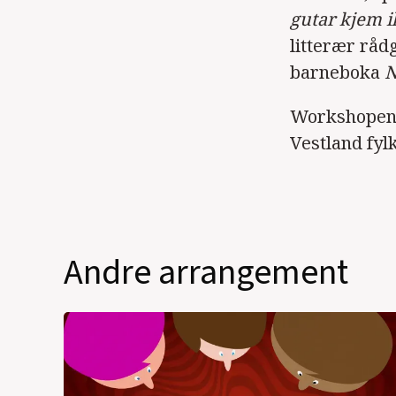
gutar kjem i
litterær råd
barneboka
N
Workshopen e
Vestland fy
Andre arrangement