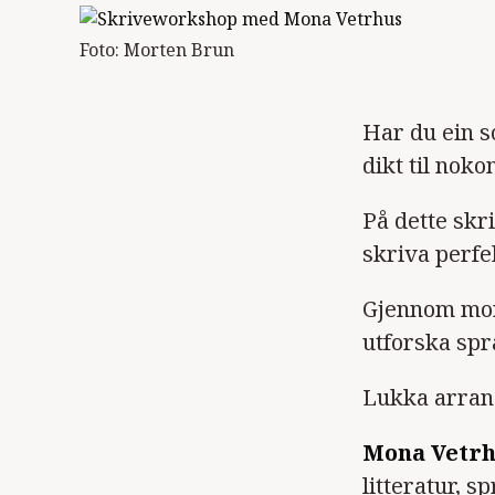
Foto: Morten Brun
Har du ein s
dikt til noko
På dette skr
skriva perfe
Gjennom mor
utforska spr
Lukka arrang
Mona Vetrh
litteratur, 