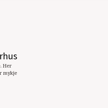
rhus
. Her
or mykje