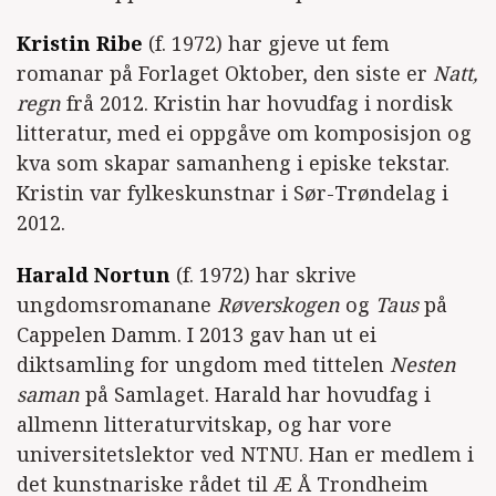
Kristin Ribe
(f. 1972) har gjeve ut fem
romanar på Forlaget Oktober, den siste er
Natt,
regn
frå 2012. Kristin har hovudfag i nordisk
litteratur, med ei oppgåve om komposisjon og
kva som skapar samanheng i episke tekstar.
Kristin var fylkeskunstnar i Sør-Trøndelag i
2012.
Harald Nortun
(f. 1972) har skrive
ungdomsromanane
Røverskogen
og
Taus
på
Cappelen Damm. I 2013 gav han ut ei
diktsamling for ungdom med tittelen
Nesten
saman
på Samlaget. Harald har hovudfag i
allmenn litteraturvitskap, og har vore
universitetslektor ved NTNU. Han er medlem i
det kunstnariske rådet til Æ Å Trondheim