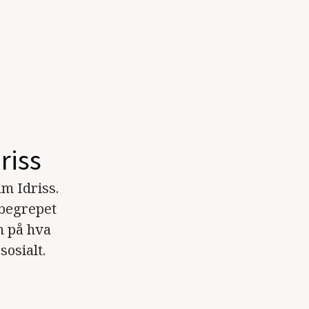
riss
m Idriss.
 begrepet
n på hva
osialt.