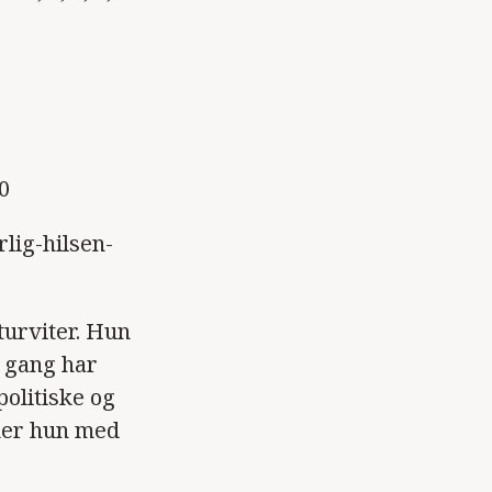
0
rlig-hilsen-
aturviter. Hun
n gang har
politiske og
mmer hun med