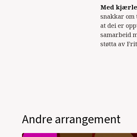
Med kjærle
snakkar om t
at dei er op
samarbeid me
støtta av Fr
Andre arrangement