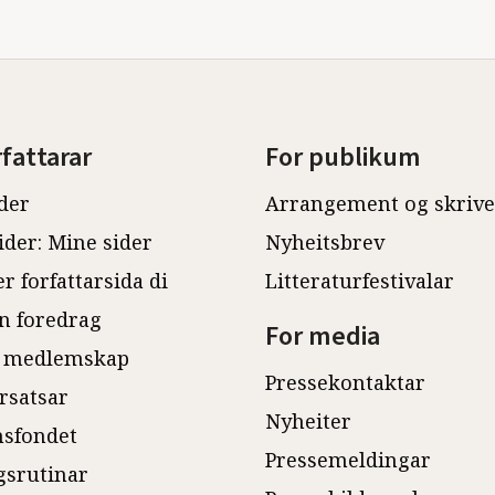
rfattarar
For publikum
der
Arrangement og skriv
ider: Mine sider
Nyheitsbrev
r forfattarsida di
Litteraturfestivalar
n foredrag
For media
 medlemskap
Pressekontaktar
rsatsar
Nyheiter
sfondet
Pressemeldingar
gsrutinar