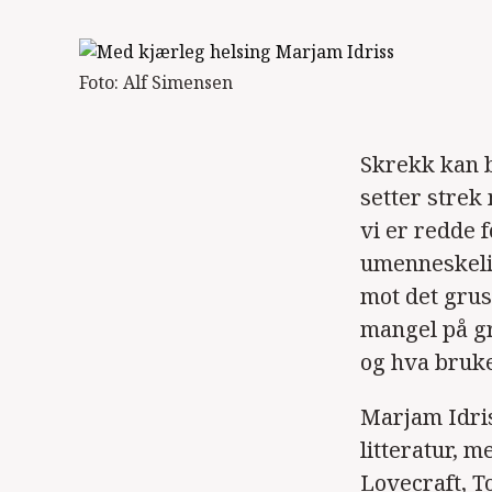
Foto: Alf Simensen
Skrekk kan b
setter strek
vi er redde 
umenneskelig
mot det gruso
mangel på gr
og hva bruke
Marjam Idriss
litteratur, m
Lovecraft, T