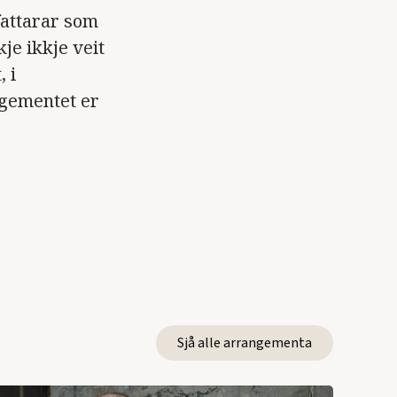
fattarar som
je ikkje veit
 i
ngementet er
Sjå alle arrangementa