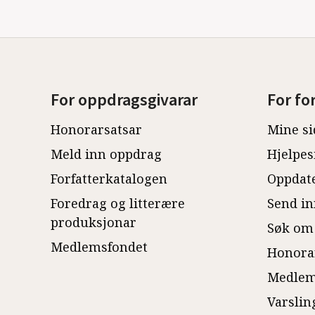
For oppdragsgivarar
For fo
Honorarsatsar
Mine si
Meld inn oppdrag
Hjelpes
Forfatterkatalogen
Oppdate
Foredrag og litterære
Send in
produksjonar
Søk om
Medlemsfondet
Honora
Medlem
Varslin