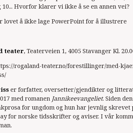
 og 10... Hvorfor klarer vi ikke å se en annen vei?
ar lovet å ikke lage PowerPoint for å illustrere
d teater
, Teaterveien 1, 4005 Stavanger Kl. 20.0
ttps://rogaland-teater.no/forestillinger/med-kjae
ss/
iss
er forfatter, oversetter/gjendikter og litter
 2017 med romanen
Jannikeevangeliet
. Siden de
sakprosa for ungdom og hun har jevnlig skrevet 
say for norske tidsskrifter og aviser. I vår ko
man.