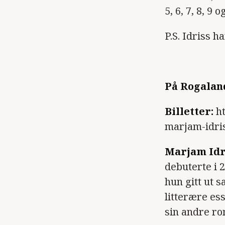
5, 6, 7, 8, 9
P.S. Idriss h
På Rogalan
Billetter:
h
marjam-idri
Marjam Idr
debuterte i
hun gitt ut 
litterære es
sin andre ro