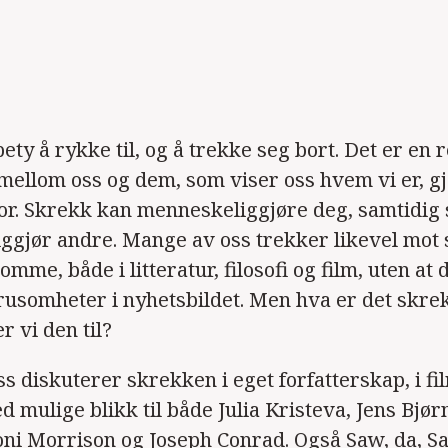
ety å rykke til, og å trekke seg bort. Det er en
 mellom oss og dem, som viser oss hvem vi er, 
for. Skrekk kan menneskeliggjøre deg, samtidig
gjør andre. Mange av oss trekker likevel mot
mme, både i litteratur, filosofi og film, uten at 
usomheter i nyhetsbildet. Men hva er det skrek
r vi den til?
 diskuterer skrekken i eget forfatterskap, i film
ed mulige blikk til både Julia Kristeva, Jens Bjør
oni Morrison og Joseph Conrad. Også Saw, da, Saw 