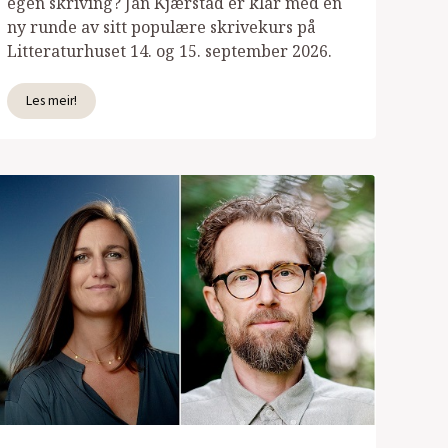
egen skriving? Jan Kjærstad er klar med en
ny runde av sitt populære skrivekurs på
Litteraturhuset 14. og 15. september 2026.
Les meir!