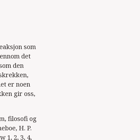
 reaksjon som
gjennom det
 som den
 skrekken,
det er noen
ken gir oss,
, filosofi og
neboe, H. P.
1, 2, 3, 4,