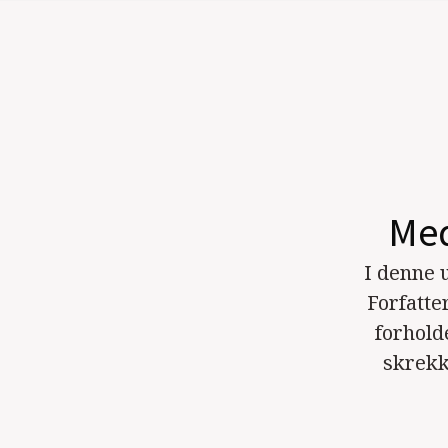
Med
I denne 
Forfatte
forhold
skrekk