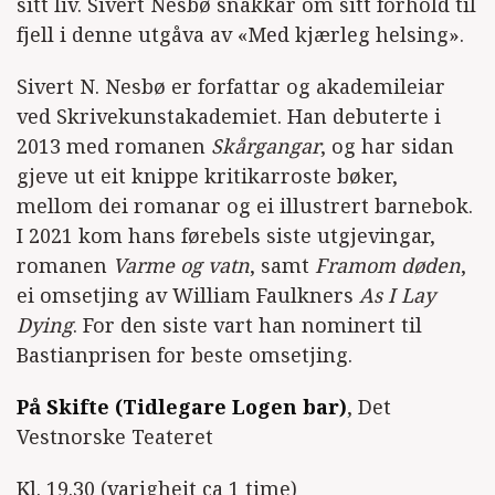
sitt liv. Sivert Nesbø snakkar om sitt forhold til
fjell i denne utgåva av «Med kjærleg helsing».
Sivert N. Nesbø er forfattar og akademileiar
ved Skrivekunstakademiet. Han debuterte i
2013 med romanen
Skårgangar
, og har sidan
gjeve ut eit knippe kritikarroste bøker,
mellom dei romanar og ei illustrert barnebok.
I 2021 kom hans førebels siste utgjevingar,
romanen
Varme og vatn
, samt
Framom døden
,
ei omsetjing av William Faulkners
As I Lay
Dying
. For den siste vart han nominert til
Bastianprisen for beste omsetjing.
På Skifte (Tidlegare Logen bar)
, Det
Vestnorske Teateret
Kl. 19.30 (varigheit ca 1 time)