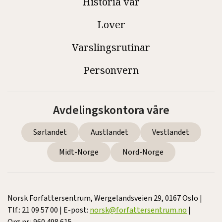
Historia vår
Lover
Varslingsrutinar
Personvern
Avdelingskontora våre
Sørlandet
Austlandet
Vestlandet
Midt-Norge
Nord-Norge
Norsk Forfattersentrum, Wergelandsveien 29, 0167 Oslo |
Tlf.: 21 09 57 00 | E-post:
norsk@forfattersentrum.no
|