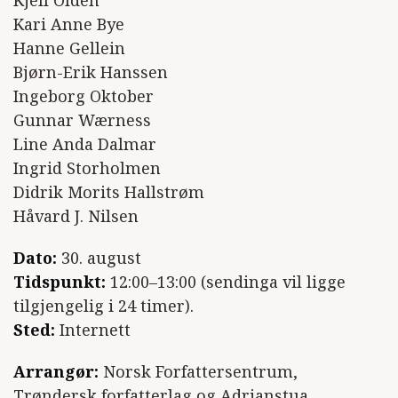
Kari Anne Bye
Hanne Gellein
Bjørn-Erik Hanssen
Ingeborg Oktober
Gunnar Wærness
Line Anda Dalmar
Ingrid Storholmen
Didrik Morits Hallstrøm
Håvard J. Nilsen
Dato:
30. august
Tidspunkt:
12:00–13:00 (sendinga vil ligge
tilgjengelig i 24 timer).
Sted:
Internett
Arrangør:
Norsk Forfattersentrum,
Trøndersk forfatterlag og Adrianstua