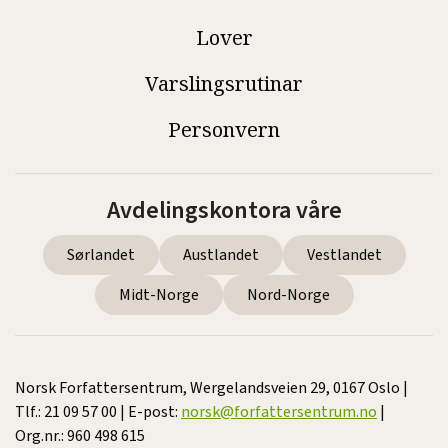
Lover
Varslingsrutinar
Personvern
Avdelingskontora våre
Sørlandet
Austlandet
Vestlandet
Midt-Norge
Nord-Norge
Norsk Forfattersentrum, Wergelandsveien 29, 0167 Oslo |
Tlf.: 21 09 57 00 | E-post:
norsk@forfattersentrum.no
|
Org.nr.: 960 498 615